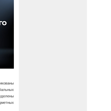
икованы
бальных
еделены
дметных