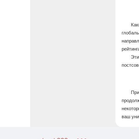
Как
глобал
направ
рейтинг
Эт
постсов
При
продол
некотор
ваш уни