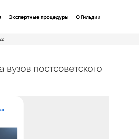
я
Экспертные процедуры
О Гильдии
22
а вузов постсоветского
ас