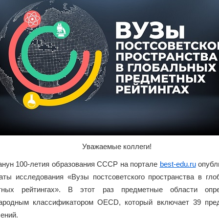
Уважаемые коллеги!
анун 100-летия образования СССР на портале
best-edu.ru
опубл
аты исследования «Вузы постсоветского пространства в гло
тных рейтингах». В этот раз предметные области опр
ародным классификатором OECD, который включает 39 пре
ений.