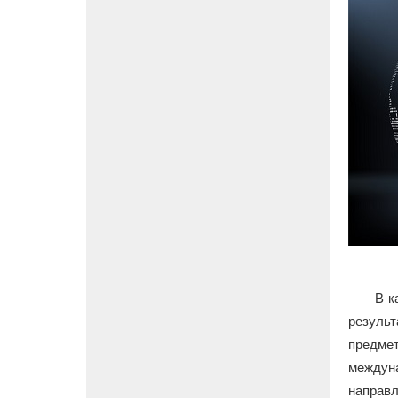
В к
результ
предме
междун
направл