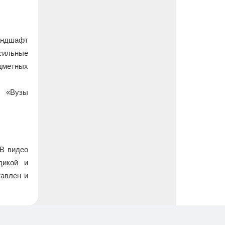
андшафт
ильные
дметных
и «Вузы
 В видео
дикой и
тавлен и