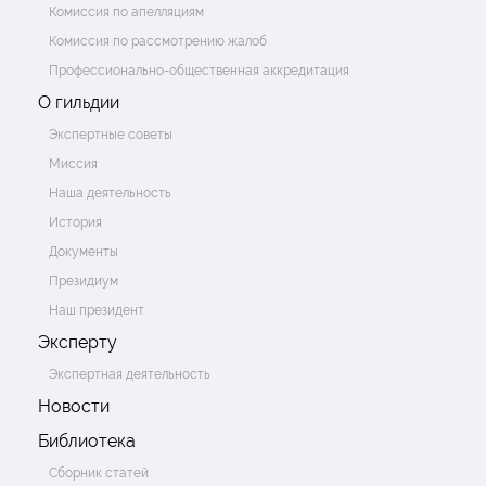
Комиссия по апелляциям
Комиссия по рассмотрению жалоб
Профессионально-общественная аккредитация
О гильдии
Экспертные советы
Миссия
Наша деятельность
История
Документы
Президиум
Наш президент
Эксперту
Экспертная деятельность
Новости
Библиотека
Сборник статей