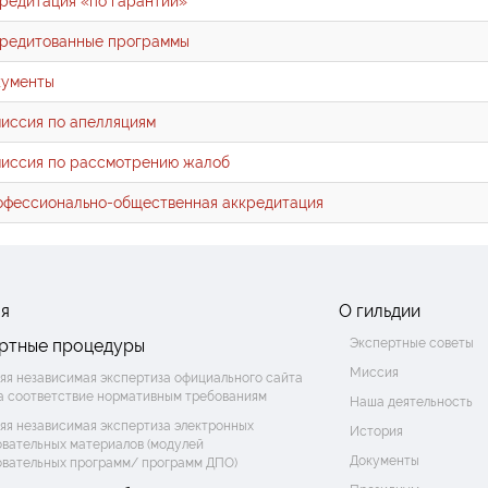
редитация «по гарантии»
редитованные программы
кументы
иссия по апелляциям
иссия по рассмотрению жалоб
фессионально-общественная аккредитация
ая
О гильдии
ртные процедуры
Экспертные советы
Миссия
яя независимая экспертиза официального сайта
на соответствие нормативным требованиям
Наша деятельность
яя независимая экспертиза электронных
История
овательных материалов (модулей
Документы
овательных программ/ программ ДПО)