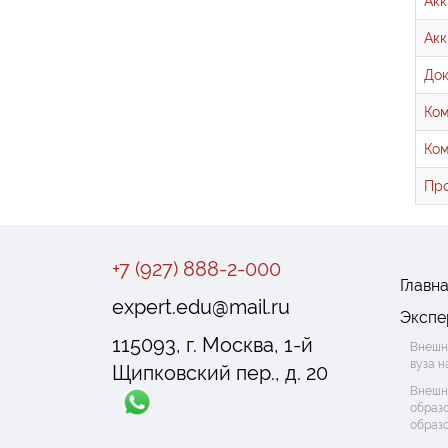
Акк
Акк
До
Ком
Ком
Про
+7 (927) 888-2-000
Главн
expert.edu@mail.ru
Экспе
115093, г. Москва, 1-й
Внешн
вуза 
Щипковский пер., д. 20
Внешн
образ
образ