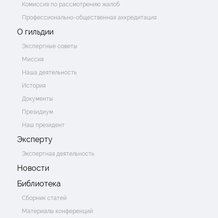
Комиссия по рассмотрению жалоб
Профессионально-общественная аккредитация
О гильдии
Экспертные советы
Миссия
Наша деятельность
История
Документы
Президиум
Наш президент
Эксперту
Экспертная деятельность
Новости
Библиотека
Сборник статей
Материалы конференций