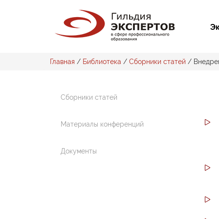
Э
Главная
/
Библиотека
/
Сборники статей
/
Внедрен
Сборники статей
Материалы конференций
Документы