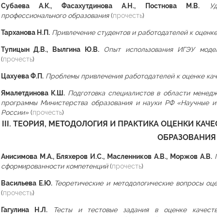
Субаева А.К., Фасахутдинова А.Н., Постнова М.В.
У
профессионального образования
(
прочесть
)
Тарханова Н.П.
Привлечение студентов и работодателей к оценк
Тупицын Д.В., Вылгина Ю.В.
Опыт использования ИГЭУ моде
(
прочесть
)
Цахуева Ф.П.
Проблемы привлечения работодателей к оценке кач
Ямалетдинова К.Ш.
Подготовка специалистов в области менедж
программы Министерства образования и науки РФ «Научные и 
России»
(
прочесть
)
III. ТЕОРИЯ, МЕТОДОЛОГИЯ И ПРАКТИКА ОЦЕНКИ К
ОБРАЗОВАНИЯ
Анисимова М.А., Бляхеров И.С., Масленников А.В., Моржов А.В.
сформированности компетенций
(
прочесть
)
Васильева Е.Ю.
Теоретические и методологические вопросы оц
(
прочесть
)
Гагулина Н.Л.
Тесты и тестовые задания в оценке качеств