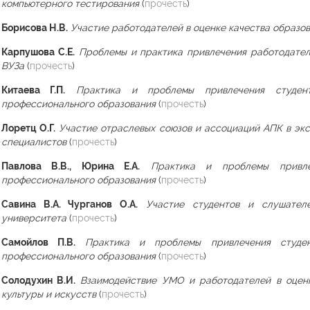
компьютерного тестирования
(
прочесть
)
Борисова Н.В.
Участие работодателей в оценке качества образо
Карпушова С.Е.
Проблемы и практика привлечения работодател
ВУЗа
(
прочесть
)
Китаева Г.П.
Практика и проблемы привлечения студен
профессионального образования
(
прочесть
)
Лоретц О.Г.
Участие отраслевых союзов и ассоциаций АПК в экс
специалистов
(
прочесть
)
Павлова В.В., Юрина Е.А.
Практика и проблемы привле
профессионального образования
(
прочесть
)
Савина В.А. Чурганов О.А.
Участие студентов и слушател
университета
(
прочесть
)
Самойлов П.В.
Практика и проблемы привлечения студе
профессионального образования
(
прочесть
)
Солодухин В.И.
Взаимодействие УМО и работодателей в оценк
культуры и искусств
(
прочесть
)