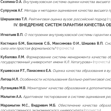
Скопина О.А.
Внутривузовская система оценки качества высшего
Супрунов А.Г.
Методы и методики оценивания качества высшего 
Шершакова Т.Л.
Рейтинговая оценка вузов: российский подход
(
п
IV. ВНЕДРЕНИЕ СИСТЕМ ГАРАНТИИ КАЧЕСТВА 
Игнатьев В.П.
О построении внутривузовской системы гарантии 
Костишко Б.М., Бакланов С.Б., Максимова О.И., Шишова В.П.
Сис
сила или простая формальность?
(
прочесть
)
Кубалова Л.М.
Формирование системы менеджмента качества о
государственный университет имени К.Л. Хетагурова»
(
прочесть
)
Кушевская Р.Т., Панасенко Е.А.
Оценка качества образования в в
Литош Н.Л.
Особенности использования балльно-рейтинговой сис
Луганцева М.В.
Мониторинг качества образования в дополнител
Малыгин А.А.
Адаптивное тестирование в системе оценивания рез
Марамыгин М.С., Видревич М.Б.
Обеспечение качества образо
государственного экономического университета
(
прочесть
)