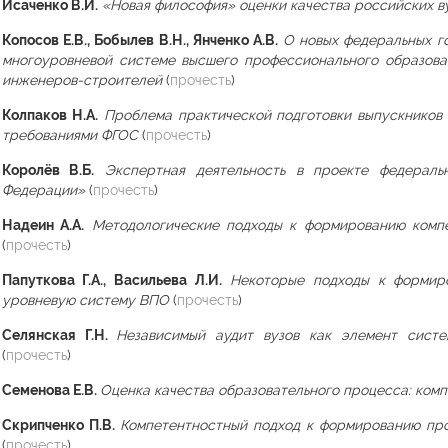
Исаченко В.И.
«Новая философия» оценки качества российских в
Копосов Е.В., Бобылев В.Н., Янченко А.В.
О новых федеральных г
многоуровневой системе высшего профессионального образова
инженеров-строителей
(
прочесть
)
Колпаков Н.А.
Проблема практической подготовки выпускников 
требованиями ФГОС
(
прочесть
)
Королёв В.Б.
Экспертная деятельность в проекте федераль
Федерации»
(
прочесть
)
Надеин А.А.
Методологические подходы к формированию комп
(
прочесть
)
Папуткова Г.А., Васильева Л.И.
Некоторые подходы к формир
уровневую систему ВПО
(
прочесть
)
Селянская Г.Н.
Независимый аудит вузов как элемент систе
(
прочесть
)
Семенова Е.В.
Оценка качества образовательного процесса: ком
Скрипченко П.В.
Компетентностный подход к формированию про
(
прочесть
)