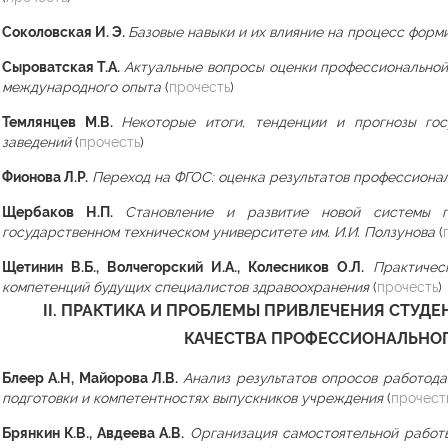
Соколовская И. Э.
Базовые навыки и их влияние на процесс форм
Сыроватская Т.А.
Актуальные вопросы оценки профессиональной 
международного опыта
(
прочесть
)
Темлянцев М.В.
Некоторые итоги, тенденции и прогнозы го
заведений
(
прочесть
)
Фионова Л.Р.
Переход на ФГОС: оценка результатов профессиона
Щербаков Н.П.
Становление и развитие новой системы г
государственном техническом университете им. И.И. Ползунова
(
Щетинин В.Б., Волчегорский И.А., Колесников О.Л.
Практичес
компетенций будущих специалистов здравоохранения
(
прочесть
)
II. ПРАКТИКА И ПРОБЛЕМЫ ПРИВЛЕЧЕНИЯ СТУДЕ
КАЧЕСТВА ПРОФЕССИОНАЛЬНО
Блеер А.Н, Майорова Л.В.
Анализ результатов опросов работода
подготовки и компетентностях выпускников учреждения
(
прочест
Брянкин К.В., Авдеева А.В.
Организация самостоятельной работы