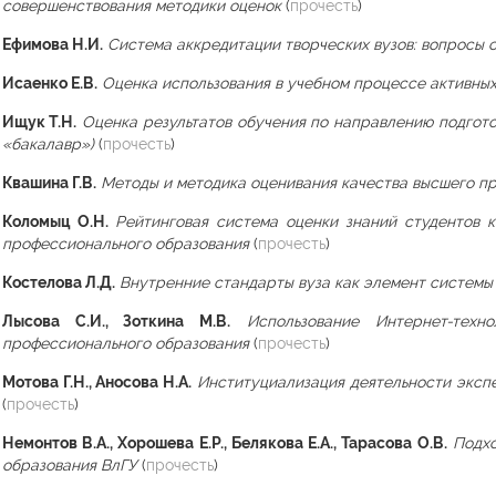
совершенствования методики оценок
(
прочесть
)
Ефимова Н.И.
Система аккредитации творческих вузов: вопросы
Исаенко Е.В.
Оценка использования в учебном процессе активны
Ищук Т.Н.
Оценка результатов обучения по направлению подгото
«бакалавр»)
(
прочесть
)
Квашина Г.В.
Методы и методика оценивания качества высшего п
Коломыц О.Н.
Рейтинговая система оценки знаний студентов к
профессионального образования
(
прочесть
)
Костелова Л.Д.
Внутренние стандарты вуза как элемент системы
Лысова С.И., Зоткина М.В.
Использование Интернет-тех
профессионального образования
(
прочесть
)
Мотова Г.Н., Аносова Н.А.
Институциализация деятельности эксп
(
прочесть
)
Немонтов В.А., Хорошева Е.Р., Белякова Е.А., Тарасова О.В.
Подхо
образования ВлГУ
(
прочесть
)