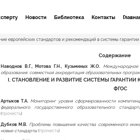
ксперту
Новости
Библиотека
Контакты
Главна
ие европейских стандартов и рекомендаций в системы гарантии 
Содержание
Наводнов В.Г., Мотова Г.Н., Кузьминых Ж.О.
Международное 
образования: совместная аккредитация образовательных програ
I. СТАНОВЛЕНИЕ И РАЗВИТИЕ СИСТЕМЫ ГАРАНТИИ 
ФГОС
Артыков Т.А.
Мониторинг уровня сформированности компетенц
федерального государственного образовательного стандар
(
прочесть
)
Дубков М.В.
Проблемы повышения качества современного инже
новые стандарты
(
прочесть
)