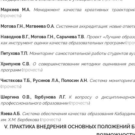
Маркеев М.А.
Менеджмент качества креативных траектори
(
прочесть
)
Мотова Г.Н., Матвеева О.А.
Системная аккредитация: новые ответ
Наводнов В.Г., Мотова Г.Н., Сарычева Т.В.
Проект «Лучшие образ
как инструмент оценки качества образовательных программ
(
про
Петухова Т.П.
Мониторинг самостоятельной работы студентов вуз
Хрипунов С.В.
О совершенствовании методики оценивания рез
программ
(
прочесть
)
Чистякова Т.Б., Русинов Л.А., Полосин А.Н.
Система мониторинга
(
прочесть
)
Шергина О.В., Горбунова Л.Г.
К вопросу о дисциплинарном
профессионального образовании
(
прочесть
)
Язева А.Б.
Система обеспечения качества образования Кабардин
им. Х.М. Бербекова
(
прочесть
)
V. ПРАКТИКА ВНЕДРЕНИЯ ОСНОВНЫХ ПОЛОЖЕНИЙ Б