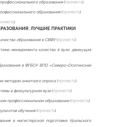
 профессионального образования
(
прочесть
)
профессионального образования
(
прочесть
)
рочесть
)
ОБРАЗОВАНИЯ: ЛУЧШИЕ ПРАКТИКИ
качества образования в СВФУ
(
прочесть
)
тема менеджмента качества в вузе: движущая
бразования в ФГБОУ ВПО «Северо¬Осетинский
узе методом анкетного опроса
(
прочесть
)
темы в физкультурном вузе
(
прочесть
)
ьном профессиональном образовании
(
прочесть
)
ультатов обучения
(
прочесть
)
вания в магистерской подготовке Уральского